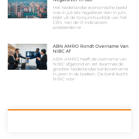
Het Nederlandse economische beeld
was in juli iets negatiever dan in juni,
blijkt uit de Conjunctuurklok van het
CBS. Van de 13 indicatoren
presteerden er
ABN AMRO Rondt Overname Van
NIBC Af
ABN AMRO heeft de overname van
NIBC afgerond en zet daarmee de
grootste Nederlandse bankovername
in jaren in de boeken. De bank kocht
NIBC voor