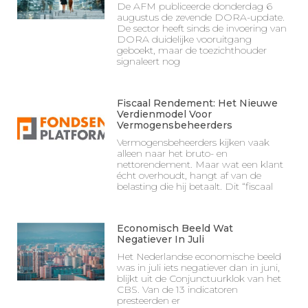
De AFM publiceerde donderdag 6
augustus de zevende DORA-update.
De sector heeft sinds de invoering van
DORA duidelijke vooruitgang
geboekt, maar de toezichthouder
signaleert nog
Fiscaal Rendement: Het Nieuwe
Verdienmodel Voor
Vermogensbeheerders
Vermogensbeheerders kijken vaak
alleen naar het bruto- en
nettorendement. Maar wat een klant
écht overhoudt, hangt af van de
belasting die hij betaalt. Dit “fiscaal
Economisch Beeld Wat
Negatiever In Juli
Het Nederlandse economische beeld
was in juli iets negatiever dan in juni,
blijkt uit de Conjunctuurklok van het
CBS. Van de 13 indicatoren
presteerden er