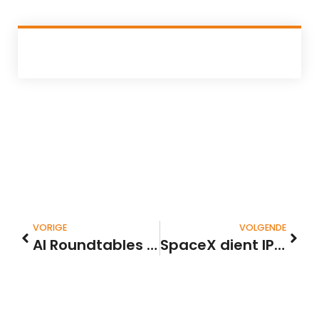
VORIGE
VOLGENDE
AI Roundtables Roundtables Fund Seminar – De tsunami nadert, maar de adviseur maakt nog gewoon zijn verslag
SpaceX dient IPO-aanvraag in: mogelijk grootste beursgang ooit