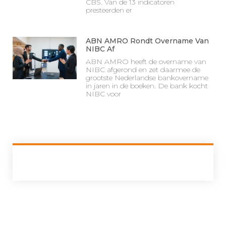
CBS. Van de 13 indicatoren
presteerden er
ABN AMRO Rondt Overname Van
NIBC Af
ABN AMRO heeft de overname van
NIBC afgerond en zet daarmee de
grootste Nederlandse bankovername
in jaren in de boeken. De bank kocht
NIBC voor